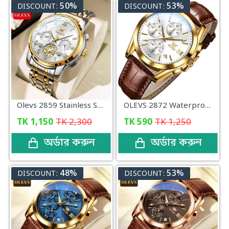
50%
53%
DISCOUNT:
DISCOUNT:
Olevs 2859 Stainless Steel Silver & Golden Two Tone Chronograph Wrist Watch For Men
OLEVS 2872 Waterproof Business Dress Analog Quartz Calendar Wrist Watch For Men (White)
TK
1,150
TK
2,300
TK
590
TK
1,250
অর্ডার করুন
অর্ডার করুন
48%
53%
DISCOUNT:
DISCOUNT: