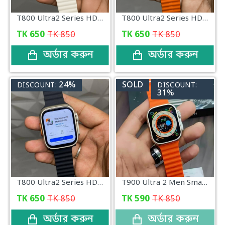
T800 Ultra2 Series HD Touch Display Fitness Tracking Android Smart Watch (White)
T800 Ultra2 Series HD Touch Display Fitness Tracking Android Smart Watch (Orange)
TK
650
TK
850
TK
650
TK
850
অর্ডার করুন
অর্ডার করুন
24%
SOLD
DISCOUNT:
DISCOUNT:
31%
T800 Ultra2 Series HD Touch Display Fitness Tracking Android Smart Watch (Black)
T900 Ultra 2 Men Smart Watch 2.3" HD Touch Screen Bluetooth Calling Sleep Sports Watch (Orange)
TK
650
TK
850
TK
590
TK
850
অর্ডার করুন
অর্ডার করুন