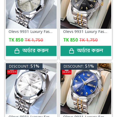
Olevs 9931 Luxury Fashion Stainless Steel Imported Quartz Movement Waterproof Wrist Watch For Men (Silver)
Olevs 9931 Luxury Fashion Stainless Steel Imported Quartz Movement Waterproof Wrist Watch For Men (Black)
TK
850
TK
1,750
TK
850
TK
1,750
অর্ডার করুন
অর্ডার করুন
51%
51%
DISCOUNT:
DISCOUNT: