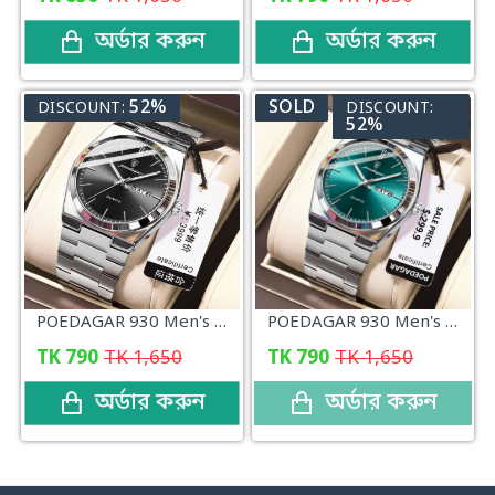
অর্ডার করুন
অর্ডার করুন
52%
SOLD
DISCOUNT:
DISCOUNT:
52%
POEDAGAR 930 Men's New Luxury Luminous Date Week Stainless Steel Quartz Watch (Black)
POEDAGAR 930 Men's New Luxury Luminous Date Week Stainless Steel Quartz Watch (Green)
TK
790
TK
1,650
TK
790
TK
1,650
অর্ডার করুন
অর্ডার করুন