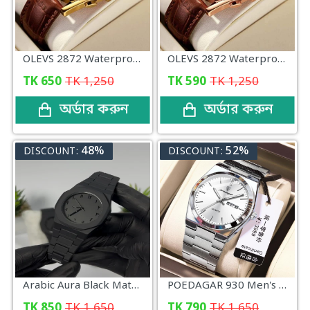
OLEVS 2872 Waterproof Business Dress Analog Quartz Calendar Wrist Watch For Men (Blue)
OLEVS 2872 Waterproof Business Dress Analog Quartz Calendar Wrist Watch For Men (Black)
TK
650
TK
1,250
TK
590
TK
1,250
অর্ডার করুন
অর্ডার করুন
48%
52%
DISCOUNT:
DISCOUNT:
Arabic Aura Black Matte Stainless Steel Brand Analog Watch With Octagonal Case
POEDAGAR 930 Men's New Luxury Luminous Date Week Stainless Steel Quartz Watch (White)
TK
850
TK
1,650
TK
790
TK
1,650