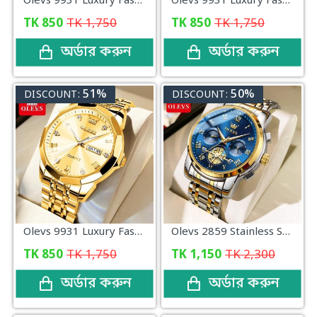
Olevs 9931 Luxury Fashion Stainless Steel Imported Quartz Movement Waterproof Wrist Watch For Men (White)
Olevs 9931 Luxury Fashion Stainless Steel Imported Quartz Movement Waterproof Wrist Watch For Men (Blue)
TK
850
TK
1,750
TK
850
TK
1,750
অর্ডার করুন
অর্ডার করুন
51%
50%
DISCOUNT:
DISCOUNT:
Olevs 9931 Luxury Fashion Stainless Steel Imported Quartz Movement Waterproof Wrist Watch For Men (Gold)
Olevs 2859 Stainless Steel Blue & Golden Two Tone Chronograph Wrist Watch For Men
TK
850
TK
1,750
TK
1,150
TK
2,300
অর্ডার করুন
অর্ডার করুন