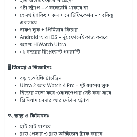
২টা ঘড়ি একসাথে পাচ্ছেন-
৭টা স্ট্র্যাপ – একঘেয়েমি থাকবে না
হেলথ ট্র্যাকিং + কল + নোটিফিকেশন – সবকিছু
একসাথে
দারুণ লুক + প্রিমিয়াম ফিচার
Android আর iOS – দুই ফোনেই কাজ করবে
অ্যাপ: HiWatch Ultra
০১ বছরের রিপ্লেস্মেন্ট গ্যারান্টি
🖥️ ডিসপ্লে ও ডিজাইনঃ
বড় ২.৩ ইঞ্চি টাচস্ক্রিন
Ultra 2 আর Watch 4 Pro – দুই ধরনের লুক
নিজের মতো করে ওয়ালপেপার সেট করা যাবে
প্রিমিয়াম লেদার আর মেটাল স্ট্র্যাপ
🏃 স্বাস্থ্য ও ফিটনেসঃ
হার্ট রেট মাপবে
ব্লাড প্রেসার ও ব্লাড অক্সিজেন ট্র্যাক করবে