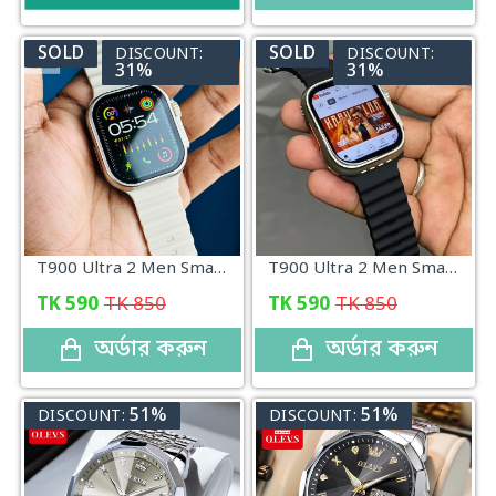
SOLD
SOLD
DISCOUNT:
DISCOUNT:
31%
31%
T900 Ultra 2 Men Smart Watch 2.3" HD Touch Screen Bluetooth Calling Sleep Sports Watch (White)
T900 Ultra 2 Men Smart Watch 2.3" HD Touch Screen Bluetooth Calling Sleep Sports Watch (Black)
TK
590
TK
850
TK
590
TK
850
অর্ডার করুন
অর্ডার করুন
51%
51%
DISCOUNT:
DISCOUNT: