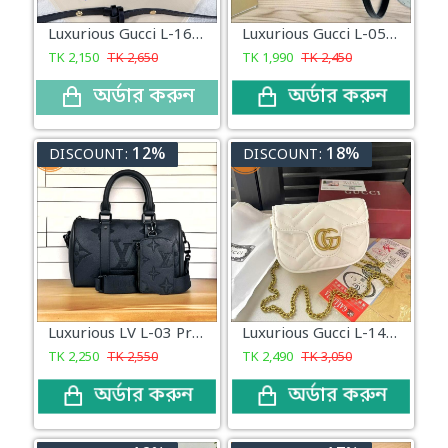
Luxurious Gucci L-16 Professional Waterproof Leather Trendy Ladies Bag For Unisex
Luxurious Gucci L-05 Professional Waterproof Leather Trendy Ladies Bag For Unisex
TK
2,150
TK
2,650
TK
1,990
TK
2,450
অর্ডার করুন
অর্ডার করুন
12%
18%
DISCOUNT:
DISCOUNT:
Luxurious LV L-03 Professional Waterproof Leather Trendy Ladies Bag For Unisex
Luxurious Gucci L-14 Professional Waterproof Leather Trendy Ladies Bag For Unisex
TK
2,250
TK
2,550
TK
2,490
TK
3,050
অর্ডার করুন
অর্ডার করুন