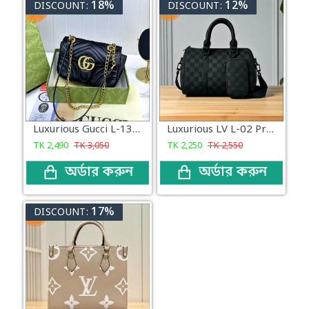
18%
12%
DISCOUNT:
DISCOUNT:
Luxurious Gucci L-13 Professional Waterproof Leather Trendy Ladies Bag For Unisex
Luxurious LV L-02 Professional Waterproof Leather Trendy Ladies Bag For Unisex
TK
2,490
TK
3,050
TK
2,250
TK
2,550
অর্ডার করুন
অর্ডার করুন
17%
DISCOUNT: