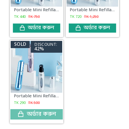
Portable Mini Refillable Perfume Bottle Spray Scent Pump Empty Atomizer Bottle (3 Pis)
Portable Mini Refillable Perfume Bottle Spray Scent Pump Empty Atomizer Bottle (5 Pis)
TK
440
TK
750
TK
720
TK
1,250
অর্ডার করুন
অর্ডার করুন
SOLD
DISCOUNT:
42%
Portable Mini Refillable Perfume Bottle Spray Scent Pump Empty Atomizer Bottle (2 Pis)
TK
290
TK
500
অর্ডার করুন